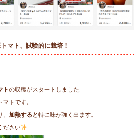
玉トマト、試験的に栽培！
マト
の収穫がスタートしました。
トマトです。
り、
加熱すると
特に味が強く出ます。
ください