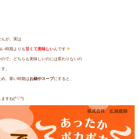
」
せんが、実は
熱い時期よりも
甘くて美味しい
んです
いので、どちらも美味しいのには変わりないの
ます。
ため、寒い時期は
お鍋やスープ
にすると、
！
すね(^▽^)